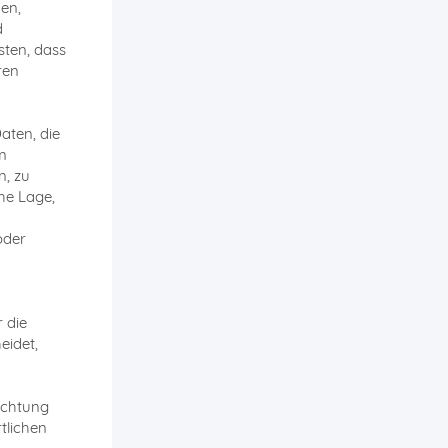
en,
d
sten, dass
ren
aten, die
m
n, zu
he Lage,
oder
 die
eidet,
richtung
tlichen