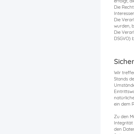
erfolgt, d
Die Recht
Interessen
Die Verar
wurden, b
Die Verar
DSGVO) be
Siche
Wir treff
Stands de
Umstände 
Eintritts
natürlich
ein dem R
Zu den Ma
Integritä
den Daten