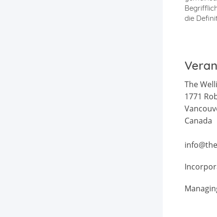
Begrifflic
die Defin
Veran
The Well
1771 Rob
Vancouv
Canada
info@the
Incorpor
Managing