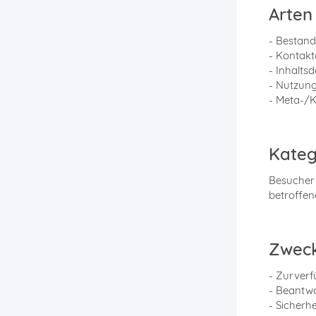
Arten
- Bestan
- Kontakt
- Inhaltsd
- Nutzung
- Meta-/K
Kateg
Besucher 
betroffe
Zweck
- Zurverf
- Beantw
- Sicher