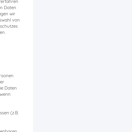
Verfahren
on Daten
igen wir
uswahl von
nschutzes
en.
ersonen
er
die Daten
. wenn
ssen (z.B.
enbaren,