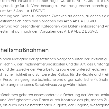
ie dem Verantwortlichen übertragen wurde ist Art. 6 Abs. 1 lit. e D
sgrundlage für die Verarbeitung zur Wahrung unserer berechtig
 ist Art. 6 Abs. 1 lit. f DSGVO.
beitung von Daten zu anderen Zwecken als denen, zu denen sie 
estimmt sich nach den Vorgaben des Art 6 Abs. 4 DSGVO.
beitung von besonderen Kategorien von Daten (entsprechend Art.
stimmt sich nach den Vorgaben des Art. 9 Abs. 2 DSGVO.
rheitsmaßnahmen
en nach Maßgabe der gesetzlichen Vorgabenunter Berücksichtigu
r Technik, der Implementierungskosten und der Art, des Umfangs
und der Zwecke der Verarbeitung sowie der unterschiedlichen
wahrscheinlichkeit und Schwere des Risikos für die Rechte und Frei
er Personen, geeignete technische und organisatorische Maßna
isiko angemessenes Schutzniveau zu gewährleisten.
ßnahmen gehören insbesondere die Sicherung der Vertraulichke
t und Verfügbarkeit von Daten durch Kontrolle des physischen Z
, als auch des sie betreffenden Zugriffs, der Eingabe, Weitergabe